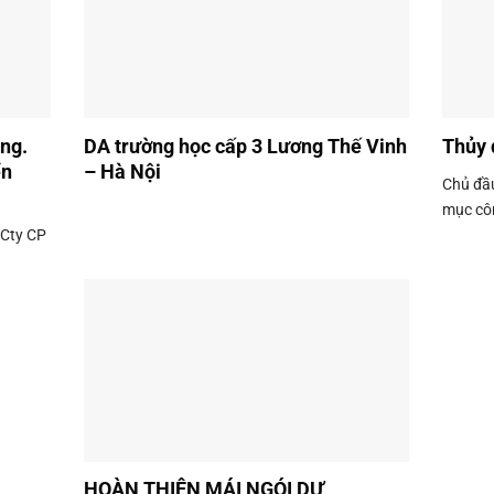
ng.
DA trường học cấp 3 Lương Thế Vinh
Thủy
ển
– Hà Nội
Chủ đầ
mục côn
 Cty CP
HOÀN THIỆN MÁI NGÓI DỰ