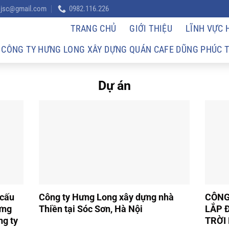
l.jsc@gmail.com
0982.116.226
TRANG CHỦ
GIỚI THIỆU
LĨNH VỰC
CÔNG TY HƯNG LONG XÂY DỰNG QUÁN CAFE DŨNG PHÚC TẠ
Dự án
 cấu
Công ty Hưng Long xây dựng nhà
CÔNG
ừng
Thiền tại Sóc Sơn, Hà Nội
LẮP 
ng ty
TRỜI