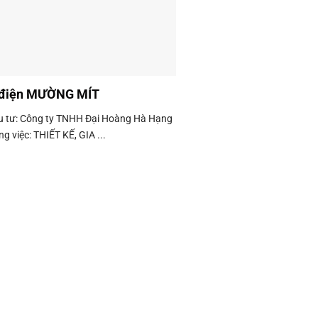
 điện MƯỜNG MÍT
u tư: Công ty TNHH Đại Hoàng Hà Hạng
g việc: THIẾT KẾ, GIA ...