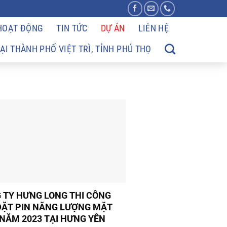
 HOẠT ĐỘNG
TIN TỨC
DỰ ÁN
LIÊN HỆ
I THÀNH PHỐ VIỆT TRÌ, TỈNH PHÚ THỌ
 TY HƯNG LONG THI CÔNG
ĐẶT PIN NĂNG LƯỢNG MẶT
 NĂM 2023 TẠI HƯNG YÊN