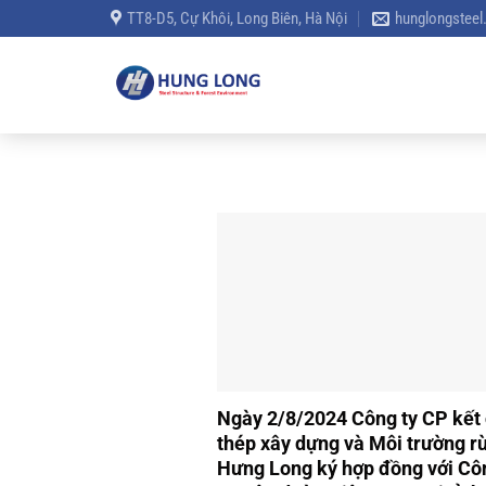
Bỏ
TT8-D5, Cự Khôi, Long Biên, Hà Nội
hunglongstee
qua
nội
dung
Ngày 2/8/2024 Công ty CP kết
thép xây dựng và Môi trường r
Hưng Long ký hợp đồng với Cô