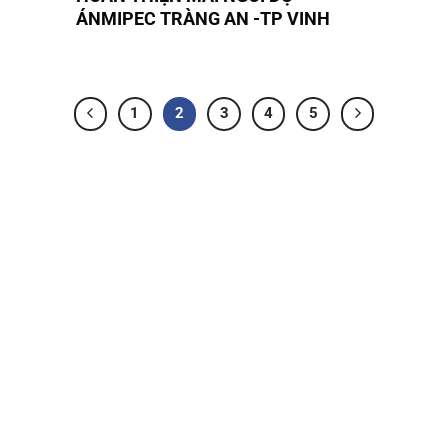
ÁNMIPEC TRÀNG AN -TP VINH
1
2
3
4
5
VPĐD - NHÀ MÁY
 -
VPĐD:
TT8-D5, Khu đất đấu giá tại ô quy hoạch
G.7/N01, G.7/N02 - phường Cự Khôi - quận Long
Biên - Hà Nội
Nhà máy: Thôn Tử Đông, xã Lý Thường Kiệt,