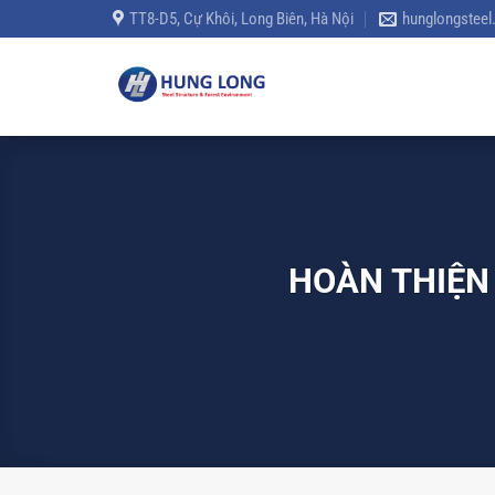
Bỏ
TT8-D5, Cự Khôi, Long Biên, Hà Nội
hunglongstee
qua
nội
dung
HOÀN THIỆN