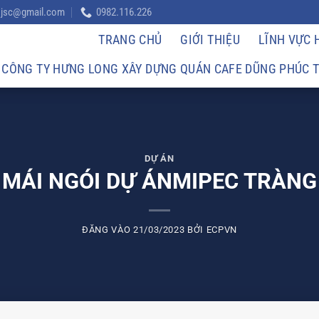
l.jsc@gmail.com
0982.116.226
TRANG CHỦ
GIỚI THIỆU
LĨNH VỰC
CÔNG TY HƯNG LONG XÂY DỰNG QUÁN CAFE DŨNG PHÚC TẠ
DỰ ÁN
 MÁI NGÓI DỰ ÁNMIPEC TRÀNG 
ĐĂNG VÀO
21/03/2023
BỞI
ECPVN