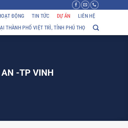
 HOẠT ĐỘNG
TIN TỨC
DỰ ÁN
LIÊN HỆ
I THÀNH PHỐ VIỆT TRÌ, TỈNH PHÚ THỌ
AN -TP VINH